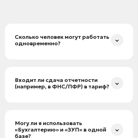
Сколько человек могут работать
одновременно?
Два сеанса — это максимум. Можно
создать больше пользователей, но вход
будет заблокирован при третьем активном
Входит ли сдача отчетности
подключении.
(например, в ФНС/ПФР) в тариф?
Нет. 1С:Отчетность подключается
отдельно. В ПРОФ — входит.
Могу ли я использовать
«Бухгалтерию» и «ЗУП» в одной
базе?