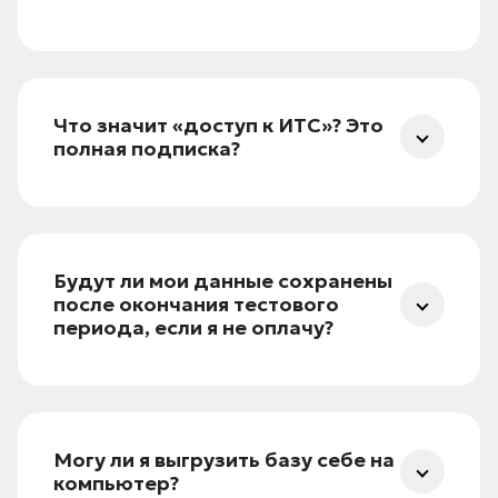
Нет — в Базовом тарифе разрешено только
одно приложение на выбор. Совмещение
возможно только в ПРОФ.
Что значит «доступ к ИТС»? Это
полная подписка?
Нет. Доступ только к методическим
материалам: руководства, настройка,
документация. Полная ИТС ПРОФ
Будут ли мои данные сохранены
(аналитика, шаблоны, консультации) —
только в ПРОФ.
после окончания тестового
периода, если я не оплачу?
Да, база остается в архиве 30 дней. При
оплате — восстанавливается без потерь.
Могу ли я выгрузить базу себе на
компьютер?