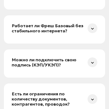
Да — в формате архива (zip), через
«Администрирование → Архивирование».
Подходит для локального запуска в
Работает ли Фреш Базовый без
1С:Предприятие 8.3.
стабильного интернета?
Нет, 1С:Фреш работает только, если есть
стабильное подключение к интернету.
Можно ли подключить свою
подпись (КЭП/УКЭП)?
Да, подпись можно использовать через
сервис 1С:Подпись (это отдельная
подписка), а также можно использовать
Есть ли ограничения по
стороннюю КЭП.
количеству документов,
контрагентов, проводок?