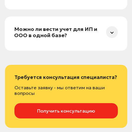
Нет — ни в базе, ни в приложениях.
Единственное техограничение — размер
файла при загрузке (до 2 ГБ на архив).
Можно ли вести учет для ИП и
ООО в одной базе?
Да, без ограничений — кроме приложения
«1С:Предприниматель», которое работает
только с одним ИП.
Требуется консультация специалиста?
Оставьте заявку - мы ответим на ваши
вопросы
Получить консультацию